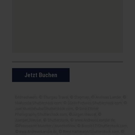
Jetzt Buchen
Bildnachweis: © Thurgau Travel, © Stepmap, © Andreas Lander, ©
tilialucida/Shutterstock.com, © SSKH-Pictures/Shutterstock.com, ©
Joel Wuestehube/Shutterstock.com, © Sina Ettmer
Photography/Shutterstock.com, ©Jürgen Meusel, ©
Juergen_Meusel, © Shutterstock, © www.AndreasLeander.de,
©Presseamt Münster / MünsterView, © Borisb17/Shutterstock.com,
©www.AndreasLander.de, © Rene Hartmann/Shutterstock.com, ©