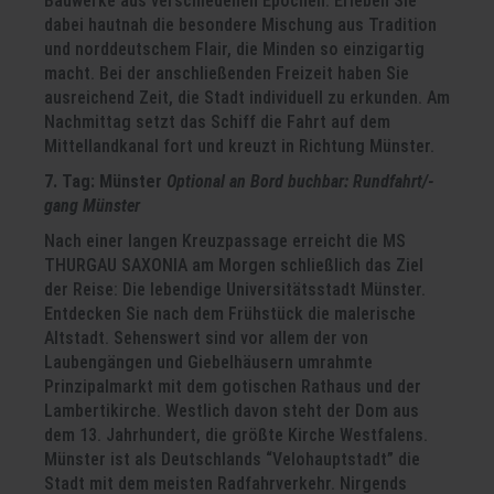
Bauwerke aus verschiedenen Epochen. Erleben Sie
dabei hautnah die besondere Mischung aus Tradition
und norddeutschem Flair, die Minden so einzigartig
macht. Bei der anschließenden Freizeit haben Sie
ausreichend Zeit, die Stadt individuell zu erkunden. Am
Nachmittag setzt das Schiff die Fahrt auf dem
Mittellandkanal fort und kreuzt in Richtung Münster.
7. Tag: Münster
Optional an Bord buchbar: Rundfahrt/-
gang Münster
Nach einer langen Kreuzpassage erreicht die MS
THURGAU SAXONIA am Morgen schließlich das Ziel
der Reise: Die lebendige Universitätsstadt Münster.
Entdecken Sie nach dem Frühstück die malerische
Altstadt. Sehenswert sind vor allem der von
Laubengängen und Giebelhäusern umrahmte
Prinzipalmarkt mit dem gotischen Rathaus und der
Lambertikirche. Westlich davon steht der Dom aus
dem 13. Jahrhundert, die größte Kirche Westfalens.
Münster ist als Deutschlands “Velohauptstadt” die
Stadt mit dem meisten Radfahrverkehr. Nirgends