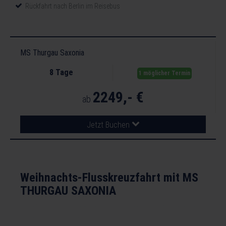
Rückfahrt nach Berlin im Reisebus
MS Thurgau Saxonia
8 Tage
1 möglicher Termin
2249,- €
ab
Jetzt Buchen
Weihnachts-Flusskreuzfahrt mit MS
THURGAU SAXONIA
Berlin - Brandenburg - Rothensee - Wolfsburg -
Hannover - Minden - Münster