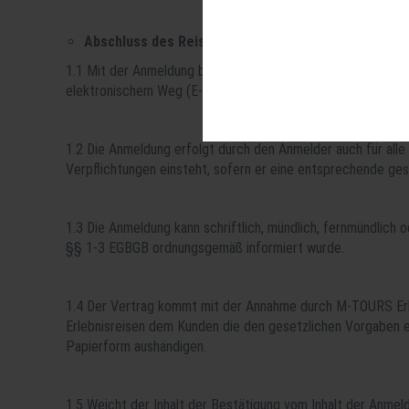
Diese Cookies sind für den Betrie
können wir mit dieser Art von Cook
Abschluss des Reisevertrages
erneuten Besuch unserer Seite schn
1.1 Mit der Anmeldung bietet der Kunde M-TOURS Erlebnisrei
Statistik
elektronischem Weg (E-Mail, Internet) vorgenommen werden
Um unser Angebot und unsere Websei
können wir beispielsweise die Besu
1.2 Die Anmeldung erfolgt durch den Anmelder auch für alle
Verpflichtungen einsteht, sofern er eine entsprechende ge
1.3 Die Anmeldung kann schriftlich, mündlich, fernmündlich
§§ 1-3 EGBGB ordnungsgemäß informiert wurde.
1.4 Der Vertrag kommt mit der Annahme durch M-TOURS Erl
Erlebnisreisen dem Kunden die den gesetzlichen Vorgaben e
Papierform aushändigen.
1.5 Weicht der Inhalt der Bestätigung vom Inhalt der Anmel