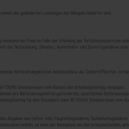
, soweit die geänderten Leistungen mit Mängeln behaftet sind.
ag vereinbarten Preis im Falle der Erhöhung der Beförderungskosten o
t der Beförderung, Einreise-, Aufenthalts- und Eintrittsgebühren oder
stehende Beförderungskosten, insbesondere die Treibstoffkosten, so 
n M-TOURS Erlebnisreisen vom Kunden den Erhöhungsbetrag verlangen.
ehmen pro Beförderungsmittel geforderten, zusätzlichen Beförderungsk
höhungsbetrag für den Einzelplatz kann M-TOURS Erlebnisreisen vom Ku
den Abgaben wie Hafen- oder Flughafengebühren, Sicherheitsgebühren 
bnisreisen erhöht, so kann der Reisepreis um den entsprechenden, ant