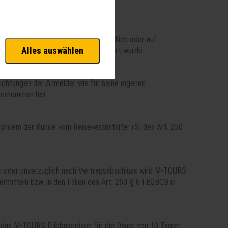
vante Funktionalitäten. Außerdem
hnen unsere Dienste bei einem
ann schriftlich, mündlich, fernmündlich oder auf
Alles auswählen
§ 1-3 EGBGB ordnungsgemäß informiert wurde.
 Analysen. Mithilfe dieser Cookies
d unsere Inhalte optimieren.
lichtungen der Anmelder wie für seine eigenen
übernommen hat.
achdem der Kunde vom Reiseveranstalter i.S. des Art. 250
i oder unverzüglich nach Vertragsabschluss wird M-TOURS
itteln bzw. in den Fällen des Art. 250 § 6 I EGBGB in
n das M-TOURS Erlebnisreisen für die Dauer von 10 Tagen