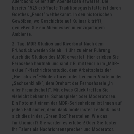
Auerbachs Keller zum Abendessen erwartet. Die
bereits 1525 eröffnete Traditionsgaststätte ist durch
Goethes „Faust“ weltbekannt. In den historischen
Gewölben, wo Geschichte auf Kulinarik trifft,
genießen Sie ein Abendessen in einzigartigem
Ambiente.
2. Tag: MDR-Studios und Riverboat
Nach dem
Frühstück werden Sie ab 11 Uhr zu einer Führung
durch die Studios des MDR erwartet. Hier erleben Sie
Fernsehen hautnah und sind z.B. mittendrin im „MDR–
aktuell“-Nachrichtenstudio, dem Arbeitsplatz der
„Hier ab vier“–Moderatoren oder bei einer Visite in der
„Sachsenklinik“, dem Drehort der Fernsehserie „In
aller Freundschaft“. Mit etwas Glück treffen Sie
vieleicht bekannte Schauspieler oder Moderatoren.
Ein Foto mit einem der MDR-Serienhelden ist Ihnen auf
jeden Fall sicher, denn dank modernster Technik lässt
sich dies in der „Green Box“ herstellen. Wie das
funktioniert? Sie werden es erleben! Oder Sie testen
Ihr Talent als Nachrichtensprecher und Moderator.