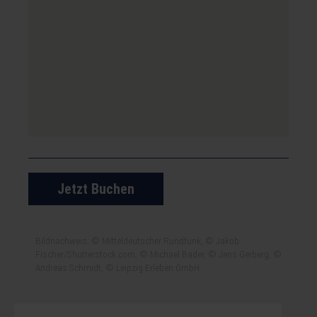
Jetzt Buchen
Bildnachweis: © Mitteldeutscher Rundfunk, © Jakob
Fischer/Shutterstock.com, © Michael Bader, © Jens Gerberg, ©
Andreas Schmidt, © Leipzig Erleben GmbH