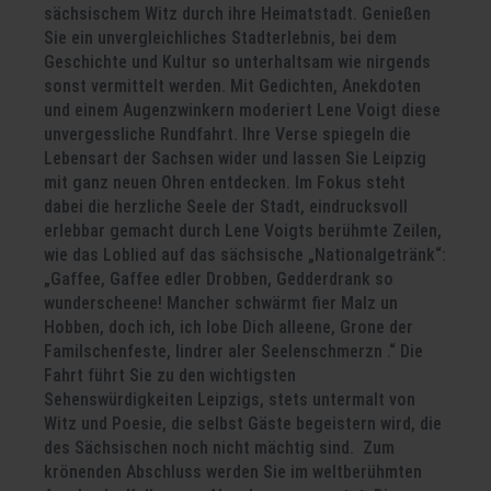
sächsischem Witz durch ihre Heimatstadt. Genießen
Sie ein unvergleichliches Stadterlebnis, bei dem
Geschichte und Kultur so unterhaltsam wie nirgends
sonst vermittelt werden. Mit Gedichten, Anekdoten
und einem Augenzwinkern moderiert Lene Voigt diese
unvergessliche Rundfahrt. Ihre Verse spiegeln die
Lebensart der Sachsen wider und lassen Sie Leipzig
mit ganz neuen Ohren entdecken. Im Fokus steht
dabei die herzliche Seele der Stadt, eindrucksvoll
erlebbar gemacht durch Lene Voigts berühmte Zeilen,
wie das Loblied auf das sächsische „Nationalgetränk“:
„Gaffee, Gaffee edler Drobben, Gedderdrank so
wunderscheene! Mancher schwärmt fier Malz un
Hobben, doch ich, ich lobe Dich alleene, Grone der
Familschenfeste, lindrer aler Seelenschmerzn .“ Die
Fahrt führt Sie zu den wichtigsten
Sehenswürdigkeiten Leipzigs, stets untermalt von
Witz und Poesie, die selbst Gäste begeistern wird, die
des Sächsischen noch nicht mächtig sind. Zum
krönenden Abschluss werden Sie im weltberühmten