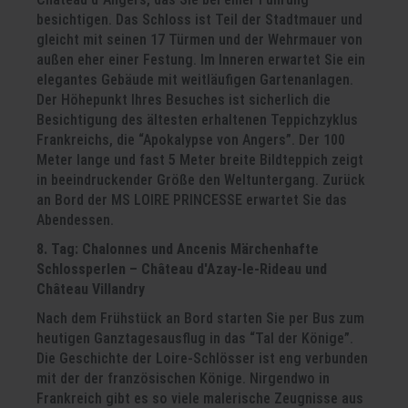
besichtigen. Das Schloss ist Teil der Stadtmauer und
gleicht mit seinen 17 Türmen und der Wehrmauer von
außen eher einer Festung. Im Inneren erwartet Sie ein
elegantes Gebäude mit weitläufigen Gartenanlagen.
Der Höhepunkt Ihres Besuches ist sicherlich die
Besichtigung des ältesten erhaltenen Teppichzyklus
Frankreichs, die “Apokalypse von Angers”. Der 100
Meter lange und fast 5 Meter breite Bildteppich zeigt
in beeindruckender Größe den Weltuntergang. Zurück
an Bord der MS LOIRE PRINCESSE erwartet Sie das
Abendessen.
8. Tag: Chalonnes und Ancenis
Märchenhafte
Schlossperlen – Château d'Azay-le-Rideau und
Château Villandry
Nach dem Frühstück an Bord starten Sie per Bus zum
heutigen Ganztagesausflug in das “Tal der Könige”.
Die Geschichte der Loire-Schlösser ist eng verbunden
mit der der französischen Könige. Nirgendwo in
Frankreich gibt es so viele malerische Zeugnisse aus