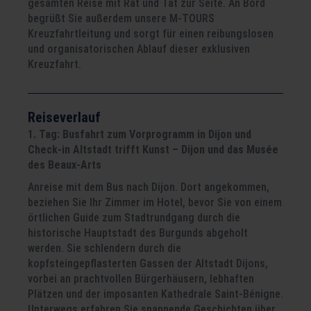
gesamten Reise mit Rat und Tat zur Seite. An Bord
begrüßt Sie außerdem unsere M-TOURS
Kreuzfahrtleitung und sorgt für einen reibungslosen
und organisatorischen Ablauf dieser exklusiven
Kreuzfahrt.
Reiseverlauf
1. Tag: Busfahrt zum Vorprogramm in Dijon und
Check-in
Altstadt trifft Kunst – Dijon und das Musée
des Beaux-Arts
Anreise mit dem Bus nach Dijon. Dort angekommen,
beziehen Sie Ihr Zimmer im Hotel, bevor Sie von einem
örtlichen Guide zum Stadtrundgang durch die
historische Hauptstadt des Burgunds abgeholt
werden. Sie schlendern durch die
kopfsteingepflasterten Gassen der Altstadt Dijons,
vorbei an prachtvollen Bürgerhäusern, lebhaften
Plätzen und der imposanten Kathedrale Saint-Bénigne.
Unterwegs erfahren Sie spannende Geschichten über