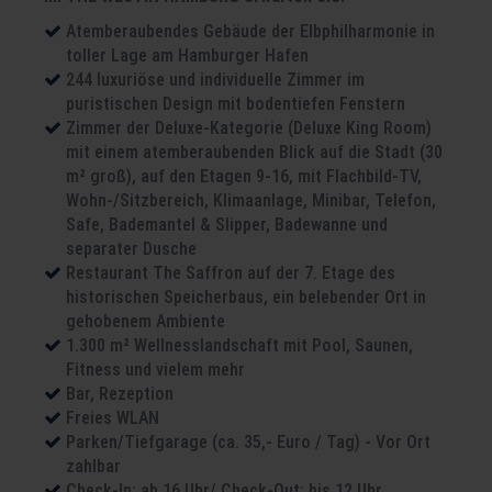
Atemberaubendes Gebäude der Elbphilharmonie in
toller Lage am Hamburger Hafen
244 luxuriöse und individuelle Zimmer im
puristischen Design mit bodentiefen Fenstern
Zimmer der Deluxe-Kategorie (Deluxe King Room)
mit einem atemberaubenden Blick auf die Stadt (30
m² groß), auf den Etagen 9-16, mit Flachbild-TV,
Wohn-/Sitzbereich, Klimaanlage, Minibar, Telefon,
Safe, Bademantel & Slipper, Badewanne und
separater Dusche
Restaurant The Saffron auf der 7. Etage des
historischen Speicherbaus, ein belebender Ort in
gehobenem Ambiente
1.300 m² Wellnesslandschaft mit Pool, Saunen,
Fitness und vielem mehr
Bar, Rezeption
Freies WLAN
Parken/Tiefgarage (ca. 35,- Euro / Tag) - Vor Ort
zahlbar
Check-In: ab 16 Uhr/ Check-Out: bis 12 Uhr