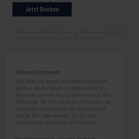
Jetzt Buchen
Bildnachweis: © Warner Classics , © Björn Lexius, ©John Smith -
stock.adobe.com, ©magowitten - stock.adobe.com
Reiseinformationen
Bitte lesen Sie dieses Produktinformationblatt,
welches das Formblatt zur Unterrichtung des
Reisenden bei einer Pauschalreise nach § 651a
BGB enthält. Wir informieren Sie hiermit über die
wichtigsten Eigenschaften der Reise und Ihre
Rechte. Bei Fragen wenden Sie sich bitte
vertrauensvoll an uns bzw. Ihr Reisebüro.