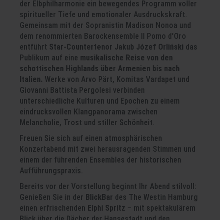
der Elbphilharmonie ein bewegendes Programm voller
spiritueller Tiefe und emotionaler Ausdruckskraft.
Gemeinsam mit der Sopranistin Madison Nonoa und
dem renommierten Barockensemble Il Pomo d’Oro
entführt
Star-Countertenor Jakub Józef Orliński
das
Publikum auf eine
musikalische Reise von den
schottischen Highlands über Armenien bis nach
Italien.
Werke von Arvo Pärt, Komitas Vardapet und
Giovanni Battista Pergolesi verbinden
unterschiedliche Kulturen und Epochen zu einem
eindrucksvollen Klangpanorama zwischen
Melancholie, Trost und stiller Schönheit.
Freuen Sie sich auf einen atmosphärischen
Konzertabend mit zwei herausragenden Stimmen und
einem der führenden Ensembles der historischen
Aufführungspraxis.
Bereits vor der Vorstellung beginnt Ihr Abend stilvoll:
Genießen Sie in der
BlickBar
des The Westin Hamburg
einen erfrischenden
Elphi Spritz
– mit spektakulärem
Blick über die Dächer der Hansestadt und den