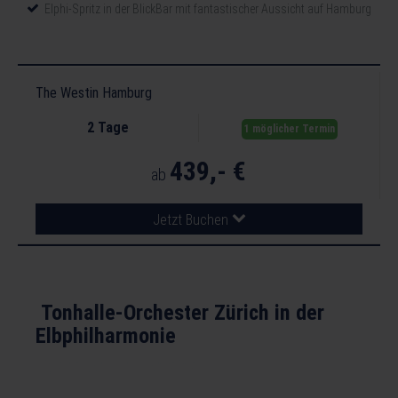
Elphi-Spritz in der BlickBar mit fantastischer Aussicht auf Hamburg
und den Hafen
The Westin Hamburg
2 Tage
1 möglicher Termin
439,- €
ab
Jetzt Buchen
Tonhalle-Orchester Zürich in der
Elbphilharmonie
Eigene An- und Abreise