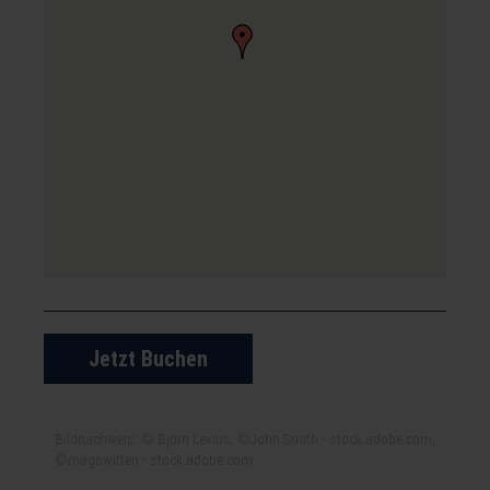
Jetzt Buchen
Bildnachweis: © Björn Lexius, ©John Smith - stock.adobe.com,
©magowitten - stock.adobe.com