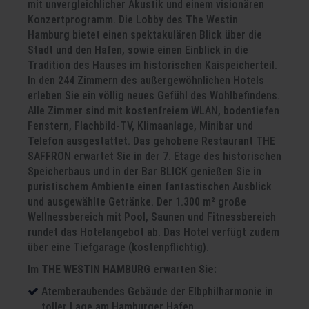
mit unvergleichlicher Akustik und einem visionären
Konzertprogramm. Die Lobby des The Westin
Hamburg bietet einen spektakulären Blick über die
Stadt und den Hafen, sowie einen Einblick in die
Tradition des Hauses im historischen Kaispeicherteil.
In den 244 Zimmern des außergewöhnlichen Hotels
erleben Sie ein völlig neues Gefühl des Wohlbefindens.
Alle Zimmer sind mit kostenfreiem WLAN, bodentiefen
Fenstern, Flachbild-TV, Klimaanlage, Minibar und
Telefon ausgestattet. Das gehobene Restaurant THE
SAFFRON erwartet Sie in der 7. Etage des historischen
Speicherbaus und in der Bar BLICK genießen Sie in
puristischem Ambiente einen fantastischen Ausblick
und ausgewählte Getränke. Der 1.300 m² große
Wellnessbereich mit Pool, Saunen und Fitnessbereich
rundet das Hotelangebot ab. Das Hotel verfügt zudem
über eine Tiefgarage (kostenpflichtig).
Im THE WESTIN HAMBURG erwarten Sie:
Atemberaubendes Gebäude der Elbphilharmonie in
toller Lage am Hamburger Hafen