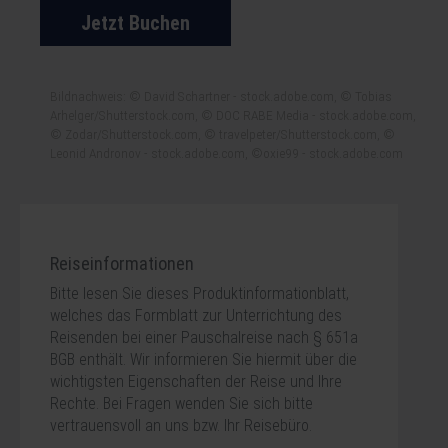
Jetzt Buchen
Bildnachweis: © David Schartner - stock.adobe.com, © Tobias
Arhelger/Shutterstock.com, © DOC RABE Media - stock.adobe.com,
© Zodar/Shutterstock.com, © travelpeter/Shutterstock.com, ©
Leonid Andronov - stock.adobe.com, ©oxie99 - stock.adobe.com
Reiseinformationen
Bitte lesen Sie dieses Produktinformationblatt,
welches das Formblatt zur Unterrichtung des
Reisenden bei einer Pauschalreise nach § 651a
BGB enthält. Wir informieren Sie hiermit über die
wichtigsten Eigenschaften der Reise und Ihre
Rechte. Bei Fragen wenden Sie sich bitte
vertrauensvoll an uns bzw. Ihr Reisebüro.