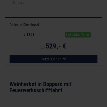
Samstag
Bellevue Rheinhotel
3 Tage
1 möglicher Termin
529,- €
ab
Jetzt Buchen
Weinherbst in Boppard mit
Feuerwerksschifffahrt
Eigene An- und Abreise