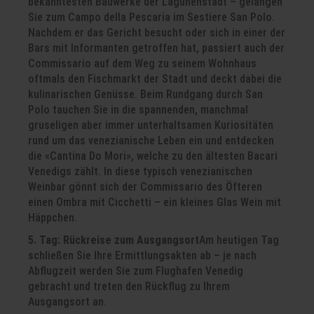
bekanntesten Bauwerke der Lagunenstadt – gelangen
Sie zum Campo della Pescaria im Sestiere San Polo.
Nachdem er das Gericht besucht oder sich in einer der
Bars mit Informanten getroffen hat, passiert auch der
Commissario auf dem Weg zu seinem Wohnhaus
oftmals den Fischmarkt der Stadt und deckt dabei die
kulinarischen Genüsse. Beim Rundgang durch San
Polo tauchen Sie in die spannenden, manchmal
gruseligen aber immer unterhaltsamen Kuriositäten
rund um das venezianische Leben ein und entdecken
die «Cantina Do Mori», welche zu den ältesten Bacari
Venedigs zählt. In diese typisch venezianischen
Weinbar gönnt sich der Commissario des Öfteren
einen Ombra mit Cicchetti – ein kleines Glas Wein mit
Häppchen.
5. Tag: Rückreise zum Ausgangsort
Am heutigen Tag
schließen Sie Ihre Ermittlungsakten ab – je nach
Abflugzeit werden Sie zum Flughafen Venedig
gebracht und treten den Rückflug zu Ihrem
Ausgangsort an.