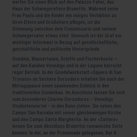
werfen Sie einen Blick auf den Palazzo Falier, das
Haus der Schwiegereltern Brunettis. Während seine
Frau Paola und die Kinder ein inniges Verhältnis zu
ihren Eltern und Großeltern pflegen, ist die
Stimmung zwischen dem Commissario und seinem
Schwiegervater etwas steif. Dennoch ist der Graf ein
wichtiger Informant in Bezug auf gesellschaftliche,
geschäftliche und politische Hintergründe.
Gondeln, Wassertaxen, Schiffe und Fischerboote —
auf den Kanälen Venedigs und in der Lagune herrscht
reger Betrieb. In der Gondelwerkstatt «Squero di San
Trovaso» im Sestiere Dorsoduro erhalten Sie nach der
Mittagspause einen spannenden Einblick in den
traditionellen Gondelbau. Im Anschluss lassen Sie sich
vom besonderen Charme Dorsoduros – Venedigs
Studentenviertel – in den Bann ziehen. Sie sehen den
Campo San Barnaba mit seiner gleichnamigen Kirche
und den Campo Santa Margherita. An der «Zattere»
lernen Sie zum Abschluss Brunettis romanische Seite
kennen. In der, an der Promenade gelegenen, Bar Il