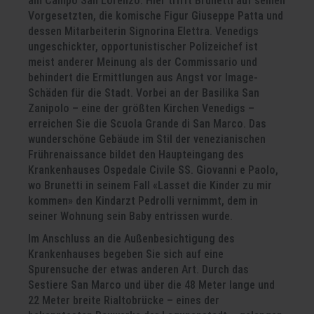
am Campo San Lorenzo. Hier trifft Brunetti auf seinen
Vorgesetzten, die komische Figur Giuseppe Patta und
dessen Mitarbeiterin Signorina Elettra. Venedigs
ungeschickter, opportunistischer Polizeichef ist
meist anderer Meinung als der Commissario und
behindert die Ermittlungen aus Angst vor Image-
Schäden für die Stadt. Vorbei an der Basilika San
Zanipolo – eine der größten Kirchen Venedigs –
erreichen Sie die Scuola Grande di San Marco. Das
wunderschöne Gebäude im Stil der venezianischen
Frührenaissance bildet den Haupteingang des
Krankenhauses Ospedale Civile SS. Giovanni e Paolo,
wo Brunetti in seinem Fall «Lasset die Kinder zu mir
kommen» den Kindarzt Pedrolli vernimmt, dem in
seiner Wohnung sein Baby entrissen wurde.
Im Anschluss an die Außenbesichtigung des
Krankenhauses begeben Sie sich auf eine
Spurensuche der etwas anderen Art. Durch das
Sestiere San Marco und über die 48 Meter lange und
22 Meter breite Rialtobrücke – eines der