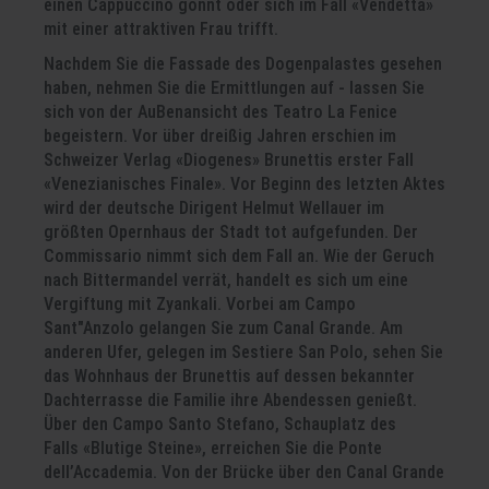
einen Cappuccino gönnt oder sich im Fall «Vendetta»
mit einer attraktiven Frau trifft.
Nachdem Sie die Fassade des Dogenpalastes gesehen
haben, nehmen Sie die Ermittlungen auf - lassen Sie
sich von der AuBenansicht des Teatro La Fenice
begeistern. Vor über dreißig Jahren erschien im
Schweizer Verlag «Diogenes» Brunettis erster Fall
«Venezianisches Finale». Vor Beginn des letzten Aktes
wird der deutsche Dirigent Helmut Wellauer im
größten Opernhaus der Stadt tot aufgefunden. Der
Commissario nimmt sich dem Fall an. Wie der Geruch
nach Bittermandel verrät, handelt es sich um eine
Vergiftung mit Zyankali. Vorbei am Campo
Sant"Anzolo gelangen Sie zum Canal Grande. Am
anderen Ufer, gelegen im Sestiere San Polo, sehen Sie
das Wohnhaus der Brunettis auf dessen bekannter
Dachterrasse die Familie ihre Abendessen genießt.
Über den Campo Santo Stefano, Schauplatz des
Falls «Blutige Steine», erreichen Sie die Ponte
dell’Accademia. Von der Brücke über den Canal Grande