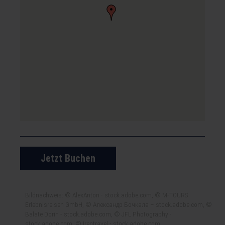
Jetzt Buchen
Bildnachweis: © AlexAnton - stock.adobe.com, © M-TOURS
Erlebnisreisen GmbH, © Александр Бочкала – stock.adobe.com, ©
Balate Dorin - stock.adobe.com, © JFL Photography -
stock.adobe.com, © Irentravel - stock.adobe.com