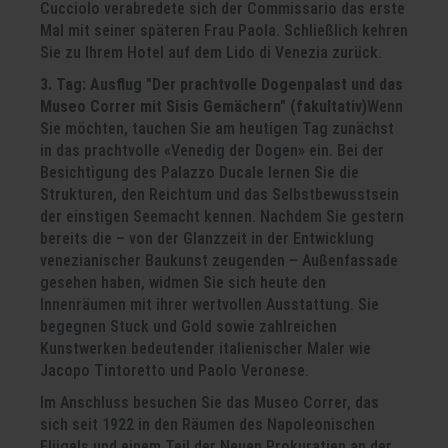
Cucciolo verabredete sich der Commissario das erste
Mal mit seiner späteren Frau Paola. Schließlich kehren
Sie zu Ihrem Hotel auf dem Lido di Venezia zurück.
3. Tag: Ausflug "Der prachtvolle Dogenpalast und das
Museo Correr mit Sisis Gemächern" (fakultativ)
Wenn
Sie möchten, tauchen Sie am heutigen Tag zunächst
in das prachtvolle «Venedig der Dogen» ein. Bei der
Besichtigung des Palazzo Ducale lernen Sie die
Strukturen, den Reichtum und das Selbstbewusstsein
der einstigen Seemacht kennen. Nachdem Sie gestern
bereits die – von der Glanzzeit in der Entwicklung
venezianischer Baukunst zeugenden – Außenfassade
gesehen haben, widmen Sie sich heute den
Innenräumen mit ihrer wertvollen Ausstattung. Sie
begegnen Stuck und Gold sowie zahlreichen
Kunstwerken bedeutender italienischer Maler wie
Jacopo Tintoretto und Paolo Veronese.
Im Anschluss besuchen Sie das Museo Correr, das
sich seit 1922 in den Räumen des Napoleonischen
Flügels und einem Teil der Neuen Prokuratien an der