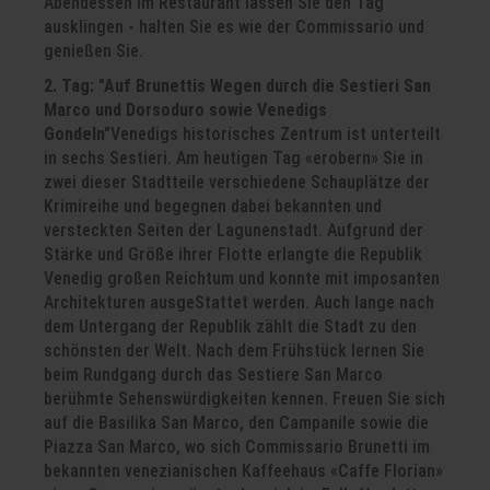
Abendessen im Restaurant lassen Sie den Tag
ausklingen - halten Sie es wie der Commissario und
genießen Sie.
2. Tag: "Auf Brunettis Wegen durch die Sestieri San
Marco und Dorsoduro sowie Venedigs
Gondeln"
Venedigs historisches Zentrum ist unterteilt
in sechs Sestieri. Am heutigen Tag «erobern» Sie in
zwei dieser Stadtteile verschiedene Schauplätze der
Krimireihe und begegnen dabei bekannten und
versteckten Seiten der Lagunenstadt. Aufgrund der
Stärke und Größe ihrer Flotte erlangte die Republik
Venedig großen Reichtum und konnte mit imposanten
Architekturen ausgeStattet werden. Auch lange nach
dem Untergang der Republik zählt die Stadt zu den
schönsten der Welt. Nach dem Frühstück lernen Sie
beim Rundgang durch das Sestiere San Marco
berühmte Sehenswürdigkeiten kennen. Freuen Sie sich
auf die Basilika San Marco, den Campanile sowie die
Piazza San Marco, wo sich Commissario Brunetti im
bekannten venezianischen Kaffeehaus «Caffe Florian»