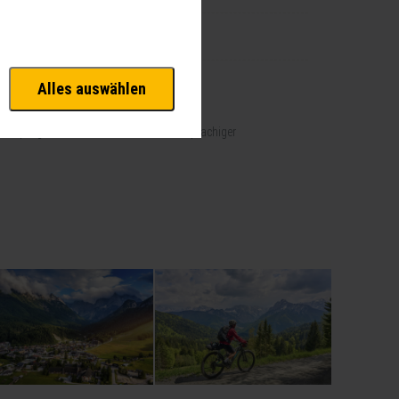
vante Funktionalitäten. Außerdem
hnen unsere Dienste bei einem
6 TAGE
Alles auswählen
 Analysen. Mithilfe dieser Cookies
d unsere Inhalte optimieren.
hstück im 4-Sterne Hotel Špik
 Reiseprogramm mit erfahrener deutschsprachiger