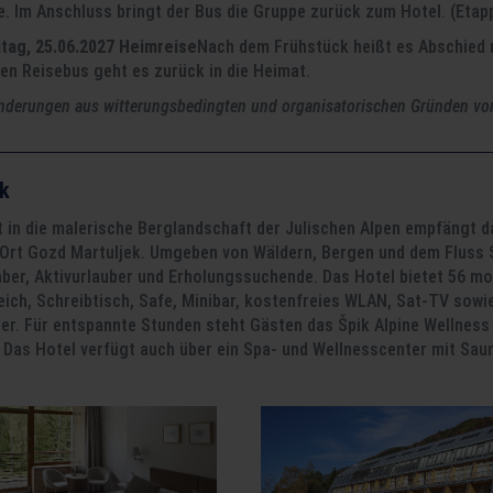
e. Im Anschluss bringt der Bus die Gruppe zurück zum Hotel. (Etap
itag, 25.06.2027 Heimreise
Nach dem Frühstück heißt es Abschied 
en Reisebus geht es zurück in die Heimat.
erungen aus witterungsbedingten und organisatorischen Gründen vor
ik
t in die malerische Berglandschaft der Julischen Alpen empfängt d
n Ort Gozd Martuljek. Umgeben von Wäldern, Bergen und dem Fluss S
aber, Aktivurlauber und Erholungssuchende. Das Hotel bietet 56 
reich, Schreibtisch, Safe, Minibar, kostenfreies WLAN, Sat-TV sow
er. Für entspannte Stunden steht Gästen das Špik Alpine Wellness
 Das Hotel verfügt auch über ein Spa- und Wellnesscenter mit Sau