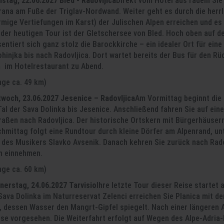
nstag, 22.06.2027 Bled - Radovljica
Direkt vom Hotel aus radeln Si
rana am Fuße der Triglav-Nordwand. Weiter geht es durch die herrl
rmige Vertiefungen im Karst) der Julischen Alpen erreichen und es 
er heutigen Tour ist der Gletschersee von Bled. Hoch oben auf dem
entiert sich ganz stolz die Barockkirche – ein idealer Ort für ei
hinjka bis nach Radovljica. Dort wartet bereits der Bus für den Rü
im Hotelrestaurant zu Abend.
nge ca. 49 km)
ttwoch, 23.06.2027 Jesenice – Radovljica
Am Vormittag beginnt die 
al der Sava Dolinka bis Jesenice. Anschließend fahren Sie auf ein
raßen nach Radovljica. Der historische Ortskern mit Bürgerhäuser
chmittag folgt eine Rundtour durch kleine Dörfer am Alpenrand, 
des Musikers Slavko Avsenik. Danach kehren Sie zurück nach Radovl
n einnehmen.
nge ca. 60 km)
nerstag, 24.06.2027 Tarvisio
Ihre letzte Tour dieser Reise startet
Sava Dolinka im Naturreservat Zelenci erreichen Sie Planica mit d
 dessen Wasser den Mangrt-Gipfel spiegelt. Nach einer längeren Ab
se vorgesehen. Die Weiterfahrt erfolgt auf Wegen des Alpe-Adria