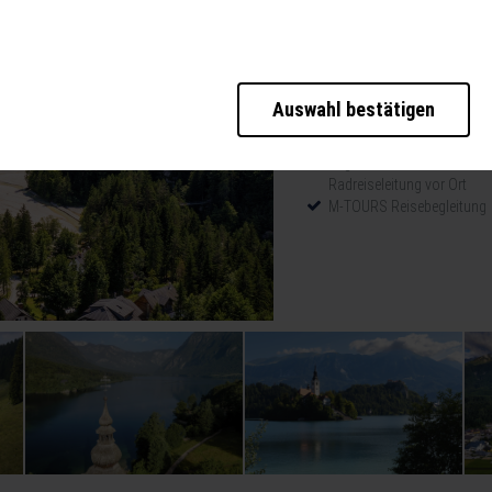
b der Seite unbedingt notwendig und ermöglichen beispielsweise sicherheitsrele
ies ebenfalls erkennen, ob Sie in Ihrem Profil eingeloggt bleiben möchten, um I
eller zur Verfügung zu stellen.
Auswahl bestätigen
Reise-Highlights:
te weiter zu verbessern, erfassen wir anonymisierte Daten für Statistiken und
cherzahlen und den Effekt bestimmter Seiten unseres Web-Auftritts ermitteln un
5 Übernachtungen inkl. Frü
Begleitete Radtouren laut
Radreiseleitung vor Ort
M-TOURS Reisebegleitung