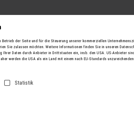
Reisekategorien
Reiseziele
Europa
Reisegut
n
n Betrieb der Seite und für die Steuerung unserer kommerziellen Unternehmensz
rien Sie zulassen möchten. Weitere Informationen finden Sie in unseren Datensc
 Ihrer Daten durch Anbieter in Drittstaaten ein, insb. den USA. US-Anbieter sind
Reisezeitraum
Daher werden die USA als ein Land mit einem nach EU-Standards unzureichenden
ne Herz Europas
Statistik
Traumha
- Radtou
grüne H