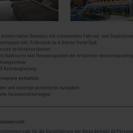
m komfortablen Reisebus mit schonendem Fahrrad- und Gepäcktrans
chtungen inkl. Frühstück im 4-Sterne Hotel Špik
essen im Hotelrestaurant
ete Radtouren laut Reiseprogramm mit erfahrener deutschsprachige
htungssteuer
 Reisebegleitung
eisepreis enthalten:
lder und sonstige persönliche Ausgaben
iche Reiseversicherungen
lnehmerzahl
tteilnehmerzahl für die Durchführung der Reise beträgt 22 Person