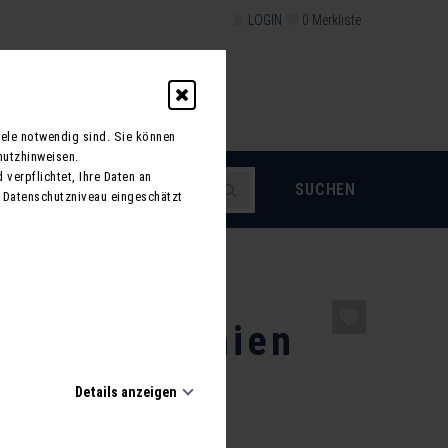
LOGIN
0
Merkliste
schein
iele notwendig sind. Sie können
hutzhinweisen.
 verpflichtet, Ihre Daten an
 Datenschutzniveau eingeschätzt
ZURÜCK
ftes Slowenien
r durch das
Details anzeigen
erz Europas