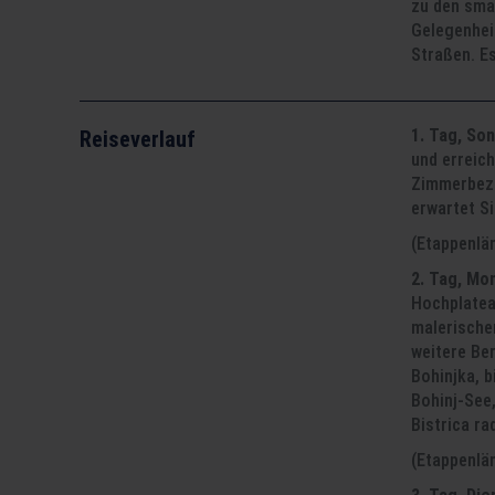
zu den smar
Gelegenhei
Straßen. E
1. Tag, So
Reiseverlauf
und erreic
Zimmerbezu
erwartet S
(Etappenlä
2. Tag, Mon
Hochplateau
malerischen
weitere Ber
Bohinjka, b
Bohinj-See
Bistrica ra
(Etappenlä