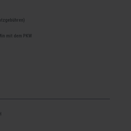
atzgebühren)
 Min mit dem PKW
H