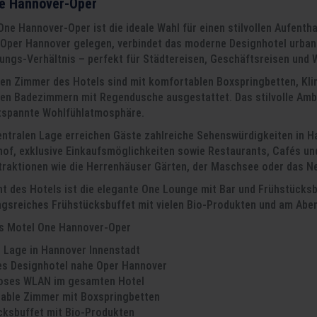
e Hannover-Oper
ne Hannover-Oper ist die ideale Wahl für einen stilvollen Aufentha
Oper Hannover gelegen, verbindet das moderne Designhotel urban
tungs-Verhältnis – perfekt für Städtereisen, Geschäftsreisen und
en Zimmer des Hotels sind mit komfortablen Boxspringbetten, Kl
en Badezimmern mit Regendusche ausgestattet. Das stilvolle Ambien
ntspannte Wohlfühlatmosphäre.
entralen Lage erreichen Gäste zahlreiche Sehenswürdigkeiten in H
of, exklusive Einkaufsmöglichkeiten sowie Restaurants, Cafés und
ttraktionen wie die Herrenhäuser Gärten, der Maschsee oder das Ne
ght des Hotels ist die elegante One Lounge mit Bar und Frühstücks
gsreiches Frühstücksbuffet mit vielen Bio-Produkten und am Abe
es Motel One Hannover-Oper
e Lage in Hannover Innenstadt
s Designhotel nahe Oper Hannover
oses WLAN im gesamten Hotel
able Zimmer mit Boxspringbetten
cksbuffet mit Bio-Produkten