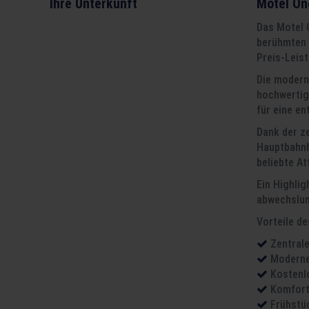
Ihre Unterkunft
Motel On
Das Motel O
berühmten 
Preis-Leis
Die modern
hochwertig
für eine e
Dank der z
Hauptbahnh
beliebte A
Ein Highli
abwechslun
Vorteile d
Zentral
Moderne
Kostenl
Komfort
Frühstü