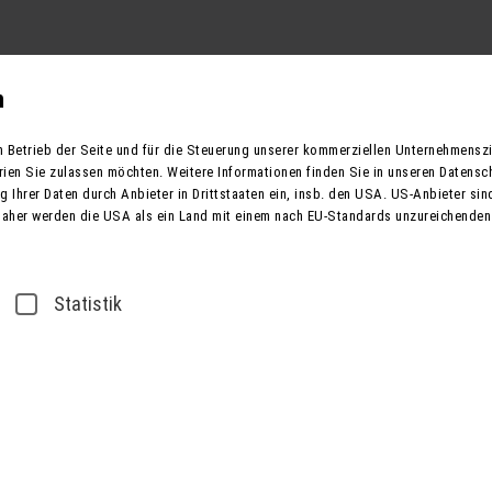
Reisekategorien
Reiseziele
Europa
Reisegut
n
n Betrieb der Seite und für die Steuerung unserer kommerziellen Unternehmensz
rien Sie zulassen möchten. Weitere Informationen finden Sie in unseren Datensc
 Ihrer Daten durch Anbieter in Drittstaaten ein, insb. den USA. US-Anbieter sind
Reisezeitraum
Daher werden die USA als ein Land mit einem nach EU-Standards unzureichenden
a Tour 2027 mit Hotel
Statistik
Roland K
Hannover
Moment'