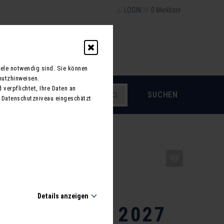
LOGIN
0
Merkliste
schein
iele notwendig sind. Sie können
hutzhinweisen.
 verpflichtet, Ihre Daten an
 Datenschutzniveau eingeschätzt
ZURÜCK
aiser in
 - 'Unser
Details anzeigen
 Arena Tour 2027