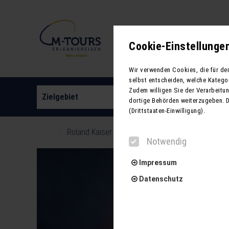
Neue Reisen
Cookie-Einstellunge
Wir verwenden Cookies, die für de
selbst entscheiden, welche Katego
Zudem willigen Sie der Verarbeitung
Zielgebiet
Reiseart
dortige Behörden weiterzugeben. 
(Drittstaaten-Einwilligung).
Roland Kaiser in Hannover - 'Unser Moment' Aren
Notwendig
Impressum
Datenschutz
Notwendig