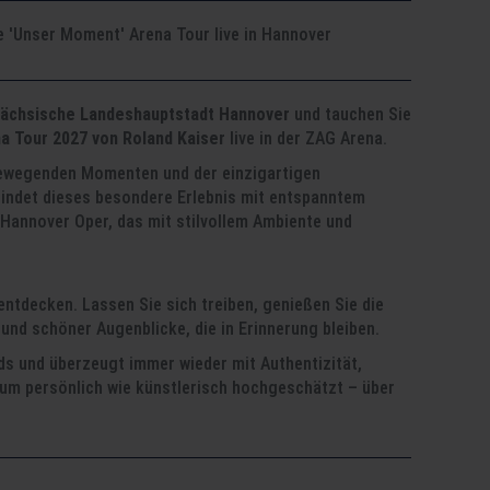
e 'Unser Moment' Arena Tour live in Hannover
sächsische Landeshauptstadt Hannover
und tauchen Sie
a Tour 2027 von Roland Kaiser
live in der ZAG Arena.
 bewegenden Momenten und der einzigartigen
bindet dieses besondere Erlebnis mit entspanntem
 Hannover Oper, das mit stilvollem Ambiente und
entdecken. Lassen Sie sich treiben, genießen Sie die
nd schöner Augenblicke, die in Erinnerung bleiben.
nds und überzeugt immer wieder mit Authentizität,
ikum persönlich wie künstlerisch hochgeschätzt – über