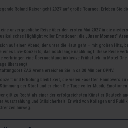
egende Roland Kaiser geht 2027 auf große Tournee. Erleben Sie di
 eine unvergessliche Reise über den ersten Mai 2027 in die
nieder
musikalisches Highlight voller Emotionen: die
„Unser Moment" Aren
 sich auf einen Abend, der unter die Haut geht – mit großen Hits,
 eines Live-Konzerts, das noch lange nachklingt. Diese Reise ver
ie verbringen eine Übernachtung inklusive Frühstück im Motel One
Lage überzeugt.
taltungsort ZAG Arena erreichen Sie in ca 30 Min per ÖPNV.
nzert und Erholung bleibt Zeit, die vielen Facetten Hannovers zu 
Stimmung der Stadt und erleben Sie Tage voller Musik, Emotionen u
er gilt zu Recht als einer der erfolgreichsten Künstler Deutschla
er Ausstrahlung und Stilsicherheit. Er wird von Kollegen und Publ
-Grenzen hinweg.