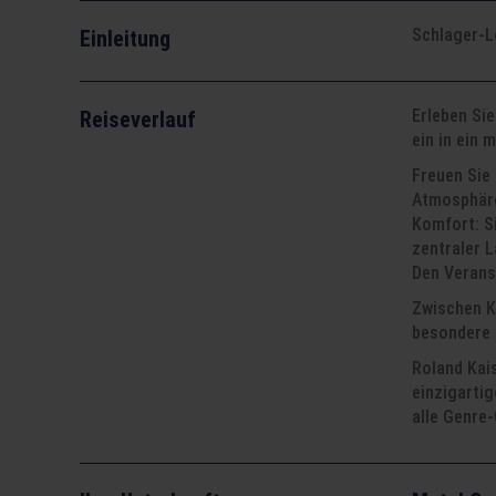
Schlager-L
Einleitung
Erleben Sie
Reiseverlauf
ein in ein 
Freuen Sie
Atmosphäre
Komfort: S
zentraler 
Den Verans
Zwischen Ko
besondere 
Roland Kais
einzigartig
alle Genre