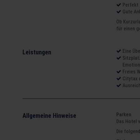
Perfekt
Gute An
Ob Kurzurl
für einen g
Eine Üb
Leistungen
Sitzplat
Emotion
Freies 
Citytax
Ausreic
Parken
Allgemeine Hinweise
Das Hotel 
Die folgen