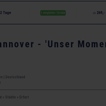
2 Tage
269,-
ab
1 möglicher Termin
annover - 'Unser Mome
en | Deutschland
n
 » Städte » Erfurt