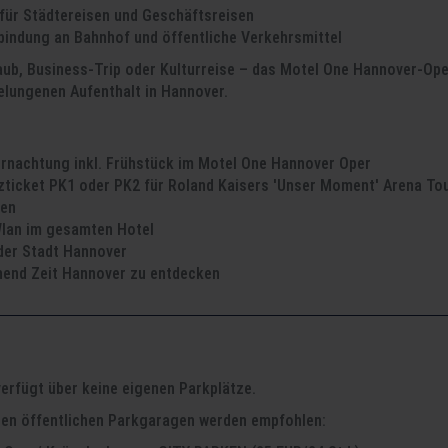
 für Städtereisen und Geschäftsreisen
bindung an Bahnhof und öffentliche Verkehrsmittel
aub, Business-Trip oder Kulturreise – das Motel One Hannover-O
elungenen Aufenthalt in Hannover.
ernachtung inkl. Frühstück im Motel One Hannover Oper
zticket PK1 oder PK2 für Roland Kaisers 'Unser Moment' Arena Tour
en
Wlan im gesamten Hotel
 der Stadt Hannover
hend Zeit Hannover zu entdecken
verfügt über keine eigenen Parkplätze.
den öffentlichen Parkgaragen werden empfohlen: