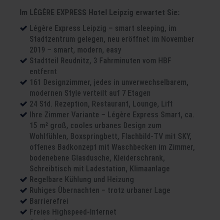
Im LÉGÈRE EXPRESS Hotel Leipzig erwartet Sie:
Légère Express Leipzig – smart sleeping, im
Stadtzentrum gelegen, neu eröffnet im November
2019 – smart, modern, easy
Stadtteil Reudnitz, 3 Fahrminuten vom HBF
entfernt
161 Designzimmer, jedes in unverwechselbarem,
modernen Style verteilt auf 7 Etagen
24 Std. Rezeption, Restaurant, Lounge, Lift
Ihre Zimmer Variante – Légère Express Smart, ca.
15 m² groß, cooles urbanes Design zum
Wohlfühlen, Boxspringbett, Flachbild-TV mit SKY,
offenes Badkonzept mit Waschbecken im Zimmer,
bodenebene Glasdusche, Kleiderschrank,
Schreibtisch mit Ladestation, Klimaanlage
Regelbare Kühlung und Heizung
Ruhiges Übernachten − trotz urbaner Lage
Barrierefrei
Freies Highspeed-Internet