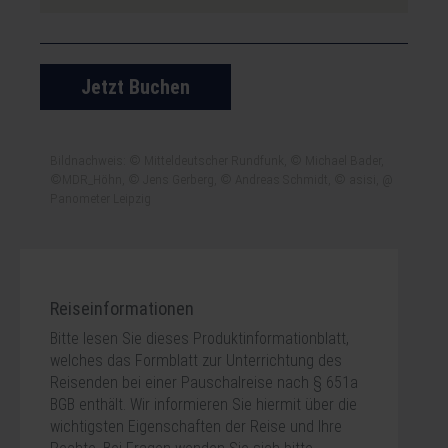
Jetzt Buchen
Bildnachweis: © Mitteldeutscher Rundfunk, © Michael Bader,
©MDR_Höhn, © Jens Gerberg, © Andreas Schmidt, © asisi, @
Panometer Leipzig
Reiseinformationen
Bitte lesen Sie dieses Produktinformationblatt,
welches das Formblatt zur Unterrichtung des
Reisenden bei einer Pauschalreise nach § 651a
BGB enthält. Wir informieren Sie hiermit über die
wichtigsten Eigenschaften der Reise und Ihre