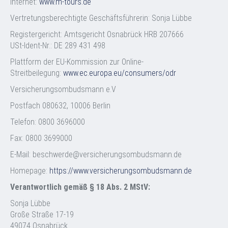
Internet:
www.m-tours.de
Vertretungsberechtigte Geschäftsführerin: Sonja Lübbe
Registergericht: Amtsgericht Osnabrück HRB 207666
USt-Ident-Nr.: DE 289 431 498
Plattform der EU-Kommission zur Online-
Streitbeilegung:
www.ec.europa.eu/consumers/odr
Versicherungsombudsmann e.V
Postfach 080632, 10006 Berlin
Telefon: 0800 3696000
Fax: 0800 3699000
E-Mail: beschwerde@versicherungsombudsmann.de
Homepage:
https://www.versicherungsombudsmann.de
Verantwortlich gemäß § 18 Abs. 2 MStV:
Sonja Lübbe
Große Straße 17-19
49074 Osnabrück