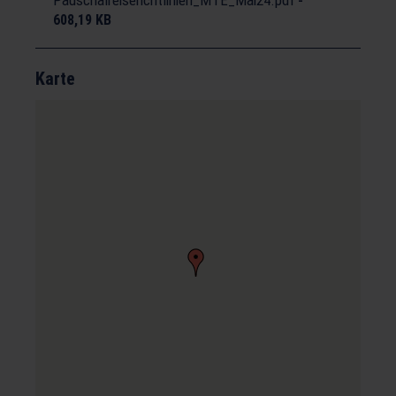
Pauschalreiserichtlinien_MTE_Mai24.pdf
-
608,19 KB
Karte