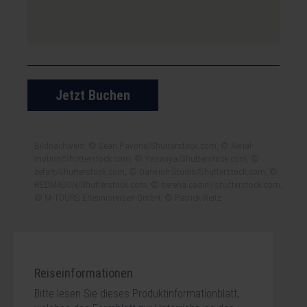
Jetzt Buchen
Bildnachweis: © Sean Pavone/Shutterstock.com, © Aerial-
motion/Shutterstock.com, © Yasonya/Shutterstock.com, ©
zefart/Shutterstock.com, © Darwish.Studio/Shutterstock.com, ©
REDMASON/Shutterstock.com, © serena.casini/shutterstock.com,
© M-TOURS Erlebnisreisen GmbH, © Patrick Reitz
Reiseinformationen
Bitte lesen Sie dieses Produktinformationblatt,