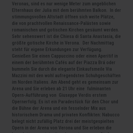
Veronas, sind es nur wenige Meter zum angeblichen
Elternhaus der Julia mit dem berühmten Balkon. In der
stimmungsvollen Altstadt öffnen sich weite Plätze,
die von prachtvollen Renaissance-Palästen sowie
romanischen und gotischen Kirchen gesäumt werden.
Sehr sehenswert ist die Chiesa di Santa Anastasia, die
größte gotische Kirche in Verona. Der Nachmittag
steht für eigene Erkundungen zur Verfügung.
Genießen Sie einen Cappuccino oder einen Aperitif in
einem der berühmten Cafés auf der Piazza Brá oder
bummeln Sie durch die elegante Einkaufsmeile Via
Mazzini mit den wohl aufregendsten Schuhgeschäften
im Norden Italiens. Am Abend geht es gemeinsam zur
Arena und Sie erleben ab 21 Uhr eine fulminanten
Opern-Aufführung von Giuseppe Verdis erstem
Opernerfolg. Es ist ein Paradestück für den Chor und
die Bühne der Arena und ein fesselnder Mix aus
historischem Drama und privaten Konflikten: Nabucco
belegt nicht zufällig Platz drei der meistgespielten
Opern in der Arena von Verona und Sie erleben die