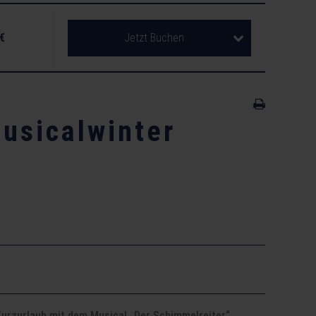
 €
Jetzt Buchen
usicalwinter
Kurzurlaub mit dem Musical „Der Schimmelreiter“.