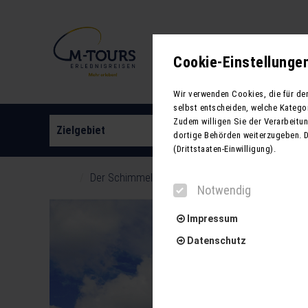
Neue Reisen
Cookie-Einstellunge
Wir verwenden Cookies, die für de
selbst entscheiden, welche Katego
Zudem willigen Sie der Verarbeitung
Zielgebiet
Reiseart
dortige Behörden weiterzugeben. 
(Drittstaaten-Einwilligung).
Der Schimmelreiter – Das Musical beim Musical
Notwendig
Impressum
Datenschutz
Notwendig