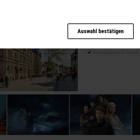
b der Seite unbedingt notwendig und ermöglichen beispielsweise sicherheitsrele
ies ebenfalls erkennen, ob Sie in Ihrem Profil eingeloggt bleiben möchten, um I
eller zur Verfügung zu stellen.
Auswahl bestätigen
Reise-Highlights:
te weiter zu verbessern, erfassen wir anonymisierte Daten für Statistiken und
cherzahlen und den Effekt bestimmter Seiten unseres Web-Auftritts ermitteln un
1x Übernachtung inkl. Frü
Ticket für das Musical "D
Rattenfängerstadt Hameln 