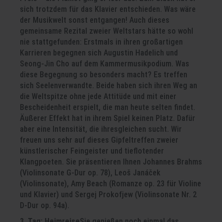
sich trotzdem für das Klavier entschieden. Was wäre
der Musikwelt sonst entgangen! Auch dieses
gemeinsame Rezital zweier Weltstars hätte so wohl
nie stattgefunden: Erstmals in ihren großartigen
Karrieren begegnen sich Augustin Hadelich und
Seong-Jin Cho auf dem Kammermusikpodium. Was
diese Begegnung so besonders macht? Es treffen
sich Seelenverwandte. Beide haben sich ihren Weg an
die Weltspitze ohne jede Attitüde und mit einer
Bescheidenheit erspielt, die man heute selten findet.
Äußerer Effekt hat in ihrem Spiel keinen Platz. Dafür
aber eine Intensität, die ihresgleichen sucht. Wir
freuen uns sehr auf dieses Gipfeltreffen zweier
künstlerischer Feingeister und tieflotender
Klangpoeten. Sie präsentieren Ihnen Johannes Brahms
(Violinsonate G-Dur op. 78), Leoš Janáček
(Violinsonate), Amy Beach (Romanze op. 23 für Violine
und Klavier) und Sergej Prokofjew (Violinsonate Nr. 2
D-Dur op. 94a).
3. Tag: Heimreise
Sie genießen noch einmal das