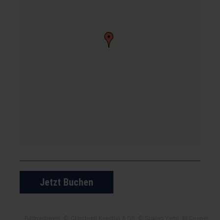
Jetzt Buchen
Bildnachweis: © Christoph Koestlin & DG, © Suxiao Yang, © Cooper