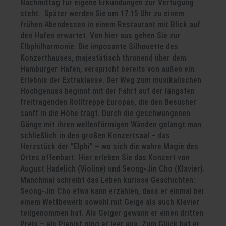
Nachmittag für eigene Erkundungen zur Verfügung
steht. Später werden Sie um 17.15 Uhr zu einem
frühen Abendessen in einem Restaurant mit Blick auf
den Hafen erwartet. Von hier aus gehen Sie zur
Elbphilharmonie. Die imposante Silhouette des
Konzerthauses, majestätisch thronend über dem
Hamburger Hafen, verspricht bereits von außen ein
Erlebnis der Extraklasse. Der Weg zum musikalischen
Hochgenuss beginnt mit der Fahrt auf der längsten
freitragenden Rolltreppe Europas, die den Besucher
sanft in die Höhe trägt. Durch die geschwungenen
Gänge mit ihren wellenförmigen Wänden gelangt man
schließlich in den großen Konzertsaal – das
Herzstück der "Elphi" – wo sich die wahre Magie des
Ortes offenbart. Hier erleben Sie das Konzert von
August Hadelich (Violine) und Seong-Jin Cho (Klavier).
Manchmal schreibt das Leben kuriose Geschichten:
Seong-Jin Cho etwa kann erzählen, dass er einmal bei
einem Wettbewerb sowohl mit Geige als auch Klavier
teilgenommen hat. Als Geiger gewann er einen dritten
Preis – als Pianist ging er leer aus. Zum Glück hat er