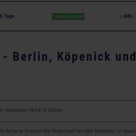
5 Tage
849,-
ab
1 möglicher Termin
- Berlin, Köpenick und
d » Regionen » Nord- & Ostsee
ie Berlin im Sommer! Die Hauptstadt hat viele Gesichter, ist abwe