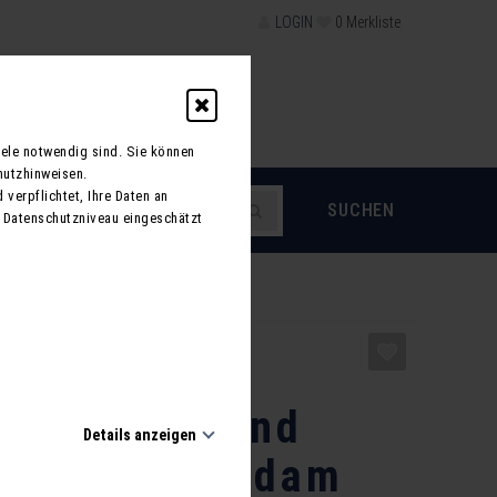
LOGIN
0
Merkliste
schein
iele notwendig sind. Sie können
hutzhinweisen.
 verpflichtet, Ihre Daten an
 Datenschutzniveau eingeschätzt
ZURÜCK
adtsommer
, Köpenick und
Details anzeigen
erstadt Potsdam