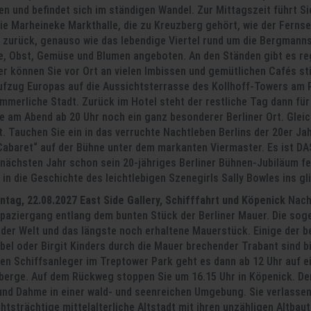
n und befindet sich im ständigen Wandel. Zur Mittagszeit führt Si
e Marheineke Markthalle, die zu Kreuzberg gehört, wie der Fernse
 zurück, genauso wie das lebendige Viertel rund um die Bergmannst
te, Obst, Gemüse und Blumen angeboten. An den Ständen gibt es reg
r können Sie vor Ort an vielen Imbissen und gemütlichen Cafés st
fzug Europas auf die Aussichtsterrasse des Kollhoff-Towers am 
ommerliche Stadt. Zurück im Hotel steht der restliche Tag dann f
ie am Abend ab 20 Uhr noch ein ganz besonderer Berliner Ort. Glei
. Tauchen Sie ein in das verruchte Nachtleben Berlins der 20er Jah
Cabaret“ auf der Bühne unter dem markanten Viermaster. Es ist DAS
 nächsten Jahr schon sein 20-jähriges Berliner Bühnen-Jubiläum fe
in die Geschichte des leichtlebigen Szenegirls Sally Bowles ins gli
nntag, 22.08.2027 East Side Gallery, Schifffahrt und Köpenick
Nach
Spaziergang entlang dem bunten Stück der Berliner Mauer. Die soge
e der Welt und das längste noch erhaltene Mauerstück. Einige der 
ubel oder Birgit Kinders durch die Mauer brechender Trabant sind
en Schiffsanleger im Treptower Park geht es dann ab 12 Uhr auf 
berge. Auf dem Rückweg stoppen Sie um 16.15 Uhr in Köpenick. Der 
und Dahme in einer wald- und seenreichen Umgebung. Sie verlassen
htsträchtige mittelalterliche Altstadt mit ihren unzähligen Altbau