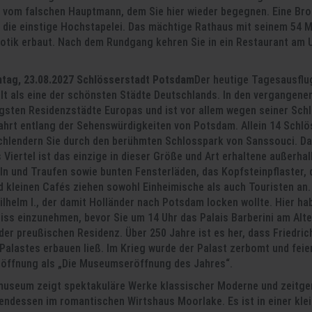
 vom falschen Hauptmann, dem Sie hier wieder begegnen. Eine Br
n die einstige Hochstapelei. Das mächtige Rathaus mit seinem 54 M
otik erbaut. Nach dem Rundgang kehren Sie in ein Restaurant am 
ntag, 23.08.2027 Schlösserstadt Potsdam
Der heutige Tagesausflug
lt als eine der schönsten Städte Deutschlands. In den vergangenen
igsten Residenzstädte Europas und ist vor allem wegen seiner Schl
ahrt entlang der Sehenswürdigkeiten von Potsdam. Allein 14 Schlö
schlendern Sie durch den berühmten Schlosspark von Sanssouci. D
s Viertel ist das einzige in dieser Größe und Art erhaltene außerh
ln und Traufen sowie bunten Fensterläden, das Kopfsteinpflaster, 
 kleinen Cafés ziehen sowohl Einheimische als auch Touristen an.
ilhelm I., der damit Holländer nach Potsdam locken wollte. Hier h
iss einzunehmen, bevor Sie um 14 Uhr das Palais Barberini am Alte
er preußischen Residenz. Über 250 Jahre ist es her, dass Friedrich
Palastes erbauen ließ. Im Krieg wurde der Palast zerbomt und fei
Eröffnung als „Die Museumseröffnung des Jahres“.
museum zeigt spektakuläre Werke klassischer Moderne und zeitge
endessen im romantischen Wirtshaus Moorlake. Es ist in einer klei