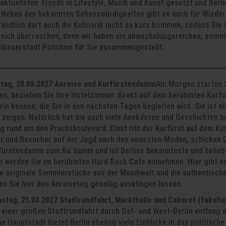
aktuellsten Trends in Lifestyle, Musik und Kunst gesetzt und Berli
 Neben den bekannten Sehenswürdigkeiten gibt es auch für Wieder
ändlich darf auch die Kulinarik nicht zu kurz kommen, sodass Sie
 sich überraschen, denn wir haben ein abwechslungsreiches, som
hlösserstadt Potsdam für Sie zusammengestellt.
eitag, 20.08.2027 Anreise und Kurfürstendamm
Am Morgen starten Si
, beziehen Sie Ihre Hotelzimmer direkt auf dem berühmten Kurfür
in kennen, die Sie in den nächsten Tagen begleiten wird. Sie ist ei
 zeigen. Natürlich hat sie auch viele Anekdoten und Geschichten b
g rund um den Prachtboulevard. Einst ritt der Kurfürst auf dem K
ner und Besucher auf der Jagd nach den neuesten Moden, schicken
fürstendamm zum Ku´damm und ist Berlins bekannteste und beliebt
 werden Sie im berühmten Hard Rock Cafe einnehmen. Hier gibt es 
ele originale Sammlerstücke aus der Musikwelt und die authentisc
n Sie hier den Anreisetag gesellig ausklingen lassen.
stag, 21.08.2027 Stadtrundfahrt, Markthalle und Cabaret (fakulta
u einer großen Stadtrundfahrt durch Ost- und West-Berlin entlang
e Hauptstadt bietet Berlin ebenso viele Einblicke in das politisch