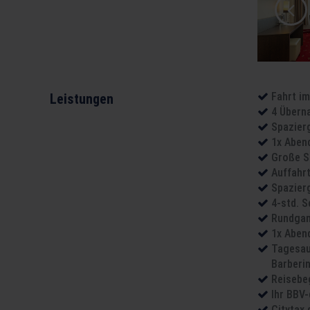
Fahrt i
Leistungen
4 Übern
Spazier
1x Aben
Große S
Auffahr
Spazierg
4-std. 
Rundgan
1x Aben
Tagesau
Barberi
Reisebe
Ihr BBV-
Citytax 