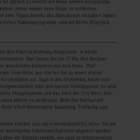
n ist derzeit so beliebt wie keine andere europäische
kehrer immer wieder neue Dinge zu entdecken.
 an zwei Tagen bereits das Abendessen inkludiert haben.
merliches Rahmenprogramm rund um Berlin, Köpenick
e Ihre Fahrt in Richtung Hauptstadt. In Berlin
stendamm. Hier lernen Sie um 17 Uhr Ihre Berliner
ne waschechte Berlinerin und wird Ihnen “ihre”
ereit. Vom Hotel aus starten Sie zu einem ersten
urfürstendamm zur Jagd in den Grunewald, heute sind
 Designerstücken oder den besten Schnäppchen. So wird
este Shoppingmeile und das Herz der City West. Das
auch allerlei zu entdecken, denn das Restaurant
he Rock’n’Roll Memorabilia Sammlung. Fußläufig zum
tiv)
Sie stärken sich am Frühstücksbuffet, bevor Sie um
 der wichtigsten Sehenswürdigkeiten abgeholt werden.
e Leben der Bundesrepublik, wie auch architektonische