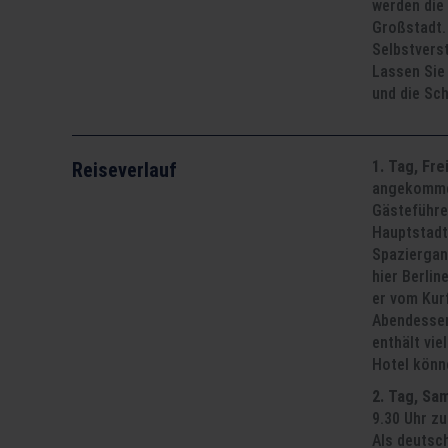
werden die 
Großstadt.
Selbstverst
Lassen Sie
und die Sc
1. Tag, Fr
Reiseverlauf
angekommen
Gästeführer
Hauptstadt
Spaziergan
hier Berli
er vom Kur
Abendessen
enthält vi
Hotel könne
2. Tag, Sam
9.30 Uhr z
Als deutsch