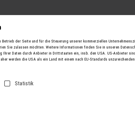
Reisekategorien
Reiseziele
Europa
Reisegut
n
n Betrieb der Seite und für die Steuerung unserer kommerziellen Unternehmensz
rien Sie zulassen möchten. Weitere Informationen finden Sie in unseren Datensc
 Ihrer Daten durch Anbieter in Drittstaaten ein, insb. den USA. US-Anbieter sind
Reisezeitraum
Daher werden die USA als ein Land mit einem nach EU-Standards unzureichenden
sserstadt Potsdam
Statistik
Hauptst
- Berlin
Schlöss