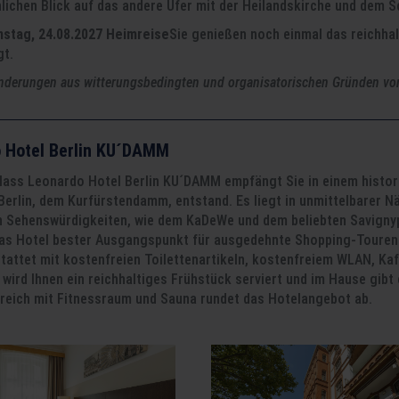
hlichen Blick auf das andere Ufer mit der Heilandskirche und dem 
enstag, 24.08.2027 Heimreise
Sie genießen noch einmal das reichhal
gt.
erungen aus witterungsbedingten und organisatorischen Gründen vor
 Hotel Berlin KU´DAMM
Class Leonardo Hotel Berlin KU´DAMM empfängt Sie in einem histori
 Berlin, dem Kurfürstendamm, entstand. Es liegt in unmittelbarer 
n Sehenswürdigkeiten, wie dem KaDeWe und dem beliebten Savignypl
das Hotel bester Ausgangspunkt für ausgedehnte Shopping-Touren
tattet mit kostenfreien Toilettenartikeln, kostenfreiem WLAN, Ka
wird Ihnen ein reichhaltiges Frühstück serviert und im Hause gibt
reich mit Fitnessraum und Sauna rundet das Hotelangebot ab.