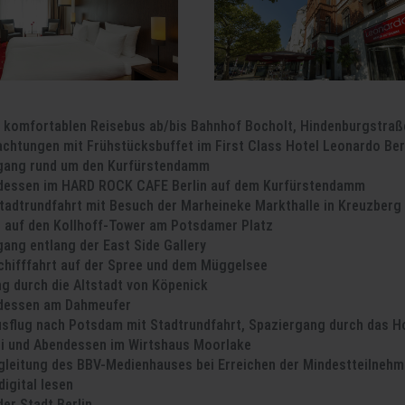
m komfortablen Reisebus ab/bis Bahnhof Bocholt, Hindenburgstraß
achtungen mit Frühstücksbuffet im First Class Hotel Leonardo Be
gang rund um den Kurfürstendamm
dessen im HARD ROCK CAFE Berlin auf dem Kurfürstendamm
tadtrundfahrt mit Besuch der Marheineke Markthalle in Kreuzberg
t auf den Kollhoff-Tower am Potsdamer Platz
ang entlang der East Side Gallery
Schifffahrt auf der Spree und dem Müggelsee
g durch die Altstadt von Köpenick
dessen am Dahmeufer
sflug nach Potsdam mit Stadtrundfahrt, Spaziergang durch das Ho
ni und Abendessen im Wirtshaus Moorlake
gleitung des BBV-Medienhauses bei Erreichen der Mindestteilnehm
digital lesen
der Stadt Berlin