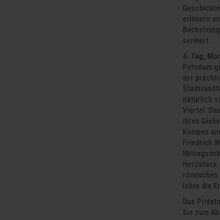
Geschichte
erinnern a
Backsteing
serviert.
4. Tag, Mo
Potsdam gi
der prächt
Stadtrundf
natürlich 
Viertel. Da
ihren Giebe
Kneipen und
Friedrich W
Mittagsimb
Herzstück d
römischen 
lobte die 
Das Privat
Sie zum Ab