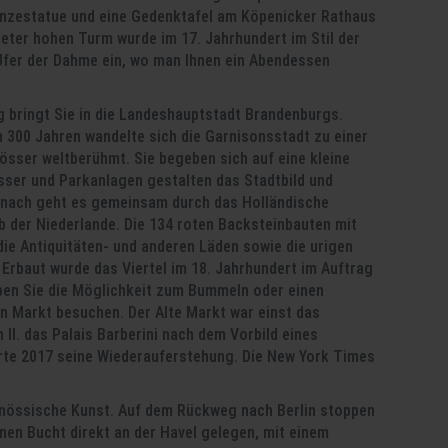
onzestatue und eine Gedenktafel am Köpenicker Rathaus
eter hohen Turm wurde im 17. Jahrhundert im Stil der
Ufer der Dahme ein, wo man Ihnen ein Abendessen
 bringt Sie in die Landeshauptstadt Brandenburgs.
 300 Jahren wandelte sich die Garnisonsstadt zu einer
össer weltberühmt. Sie begeben sich auf eine kleine
sser und Parkanlagen gestalten das Stadtbild und
anach geht es gemeinsam durch das Holländische
alb der Niederlande. Die 134 roten Backsteinbauten mit
die Antiquitäten- und anderen Läden sowie die urigen
 Erbaut wurde das Viertel im 18. Jahrhundert im Auftrag
aben Sie die Möglichkeit zum Bummeln oder einen
n Markt besuchen. Der Alte Markt war einst das
 II. das Palais Barberini nach dem Vorbild eines
erte 2017 seine Wiederauferstehung. Die New York Times
nössische Kunst. Auf dem Rückweg nach Berlin stoppen
nen Bucht direkt an der Havel gelegen, mit einem