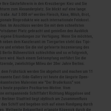
e Ihre Gästeführerin in den Kreuzberger Kiez und Sie
hturm zum Alexanderplatz. Sie blickt auf eine lange
raße. Auf 3.000 m² werden Fleisch, Käse, Milch, Brot,
ionale Bioprodukte wie auch internationale Feinkost.
illen. Im Anschluss werden Sie mit dem schnellsten
Potsdamer Platz gebracht und genießen den Ausblick
ür eigene Erkundungen zur Verfügung. Wenn Sie möchten,
ch neben dem Kanzleramt im Tiergarten steht das Tipi-
re und erleben Sie die viel gefeierte Inszenierung des
 Berlin Bühnenstück schlechthin und so erfolgreich,
iern wird. Nach einem Sektempfang entführt Sie die
tzernde, zwielichtige Milieu der 20er Jahre Berlins.
 dem Frühstück werden Sie abgeholt und machen um 11
nannte East-Side-Gallery ist heute die längste Open-
bekanntesten Malereien wie "Der Bruderkuss" von
 bis heute populäre Postkarten-Motive. Vom
eine entspannende Schifffahrt Richtung Müggelsee und
Berliner Stadtteil liegt idyllisch am Zusammenfluss
 das Schiff und begeben sich auf einen Rundgang durch
ten. Weltweite Bekanntheit erlangte Köpenick durch die