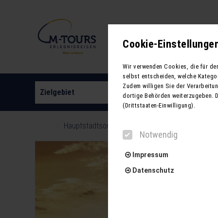
Neue Reisen
Cookie-Einstellunge
Wir verwenden Cookies, die für de
selbst entscheiden, welche Katego
Zudem willigen Sie der Verarbeitung
Zielgebiet
Reiseart
dortige Behörden weiterzugeben. 
(Drittstaaten-Einwilligung).
Hauptstadtsommer - Berlin, Köpenick und Schlö
Notwendig
Impressum
Datenschutz
Notwendig