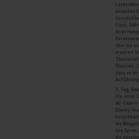
Leckerbisse
besuchen di
Geschichte
Fisch, Säf
Ihren Hunge
Personenau
über die s
erwartet S
Theaterzelt
Musicals „
dass es im
Aufführung 
3. Tag, So
Uhr einen 
Air-Galeri
Dimitrji Vr
benachbart
die Müggel
von Spree 
die geschic