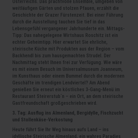
Österreichs. Das prachtvolle Ensemble, umgeben von
weitläufigen Gärten und stolzen Pfauen, erzählt die
Geschichte der Grazer Fürstenzeit. Bei einer Führung
durch die Ausstellung tauchen Sie tief in das
Lebensgefühl vergangener Jahrhunderte ein. Mittags-
Tipp: Das nahegelegene Wirtshaus Roschitz ist ein
echter Geheimtipp. Hier erwartet Sie ehrliche,
steirische Küche mit Produkten aus der Region – vom
Backhendl bis zum hausgemachten Strudel. Der
Nachmittag steht Ihnen frei zur Verfügung. Wie wäre
es mit einem Besuch im Universalmuseum Joanneum,
im Kunsthaus oder einem Bummel durch die modernen
Geschäfte im trendigen Lendviertel? Am Abend
genießen Sie erneut ein köstliches 3-Gang-Menü im
Restaurant Steirerstub´n – ein Ort, an dem steirische
Gastfreundschaft großgeschrieben wird.
3. Tag: Ausflug ins Almenland, Bergidylle, Fischzucht
und Stollenkäse-Verkostung
Heute führt Sie Ihr Weg hinaus aufs Land – ins
idyllische Steirische Almenland, ein wahres Paradies