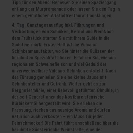
Tipp für den Abend: Genießen Sie einen Spaziergang
entlang der Murpromenade oder lassen Sie den Tag in
einem gemütlichen Altstadtrestaurant ausklingen.
4. Tag: Ganztagesausflug inkl. Führungen und
Verkostungen von Schinken, Kernöl und Wein
Nach
dem Frühstück starten Sie mit Ihrem Guide in die
Südsteiermark. Erster Halt ist die Vulcano
Schinkenmanufaktur, wo Sie hinter die Kulissen der
berühmten Spezialität blicken. Erfahren Sie, wie aus
regionalem Schweinefleisch und viel Geduld der
unverwechselbare Vulcano-Schinken entsteht. Nach
der Führung genießen Sie eine kleine Jause mit
Schinkenteller und Getränk. Weiter geht es zur
Berghofermühle, einer liebevoll geführten Ölmühle, in
der seit Generationen das kostbare steirische
Kürbiskernöl hergestellt wird. Sie erleben die
Pressung, riechen das nussige Aroma und dürfen
natürlich auch verkosten – ein Muss für jeden
Feinschmecker! Die Fahrt führt anschließend über die
berühmte Südsteirische Weinstraße, eine der