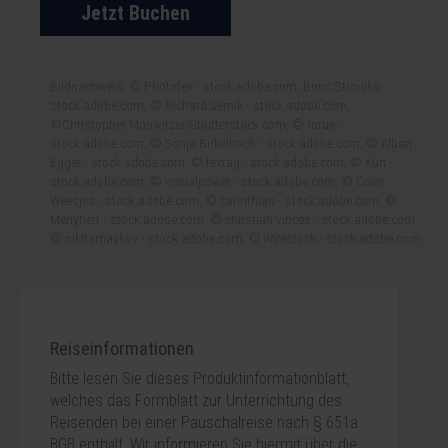
Jetzt Buchen
Bildnachweis: © Photofex - stock.adobe.com, Boris Stroujko -
stock.adobe.com, © Richard Semik - stock.adobe.com,
©Christopher Moswitzer/Shutterstock.com, © rorue -
stock.adobe.com, © Sonja Birkelbach - stock.adobe.com, © Alban
Egger - stock.adobe.com, © textag - stock.adobe.com, © Kurt -
stock.adobe.com, © visualpower - stock.adobe.com, © Coen
Weesjes - stock.adobe.com, © carinthian - stock.adobe.com, ©
Menyhert - stock.adobe.com, © christian vinces - stock.adobe.com,
© nikitamaykov - stock.adobe.com, © Wirestock - stock.adobe.com
Reiseinformationen
Bitte lesen Sie dieses Produktinformationblatt,
welches das Formblatt zur Unterrichtung des
Reisenden bei einer Pauschalreise nach § 651a
BGB enthält. Wir informieren Sie hiermit über die