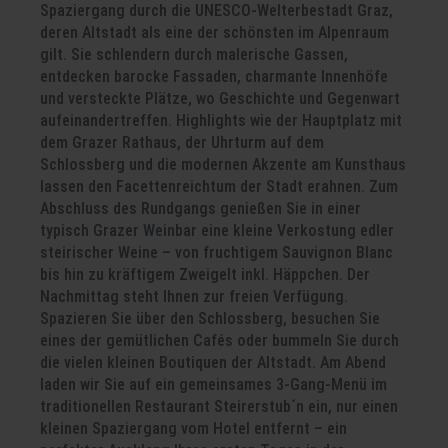
Spaziergang durch die UNESCO-Welterbestadt Graz,
deren Altstadt als eine der schönsten im Alpenraum
gilt. Sie schlendern durch malerische Gassen,
entdecken barocke Fassaden, charmante Innenhöfe
und versteckte Plätze, wo Geschichte und Gegenwart
aufeinandertreffen. Highlights wie der Hauptplatz mit
dem Grazer Rathaus, der Uhrturm auf dem
Schlossberg und die modernen Akzente am Kunsthaus
lassen den Facettenreichtum der Stadt erahnen. Zum
Abschluss des Rundgangs genießen Sie in einer
typisch Grazer Weinbar eine kleine Verkostung edler
steirischer Weine – von fruchtigem Sauvignon Blanc
bis hin zu kräftigem Zweigelt inkl. Häppchen. Der
Nachmittag steht Ihnen zur freien Verfügung.
Spazieren Sie über den Schlossberg, besuchen Sie
eines der gemütlichen Cafés oder bummeln Sie durch
die vielen kleinen Boutiquen der Altstadt. Am Abend
laden wir Sie auf ein gemeinsames 3-Gang-Menü im
traditionellen Restaurant Steirerstub´n ein, nur einen
kleinen Spaziergang vom Hotel entfernt – ein