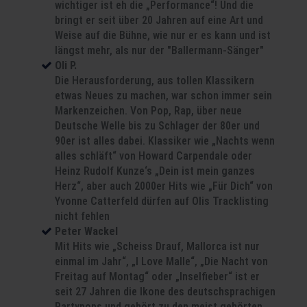
wichtiger ist eh die „Performance“! Und die
bringt er seit über 20 Jahren auf eine Art und
Weise auf die Bühne, wie nur er es kann und ist
längst mehr, als nur der "Ballermann-Sänger"
Oli P.
Die Herausforderung, aus tollen Klassikern
etwas Neues zu machen, war schon immer sein
Markenzeichen. Von Pop, Rap, über neue
Deutsche Welle bis zu Schlager der 80er und
90er ist alles dabei. Klassiker wie „Nachts wenn
alles schläft“ von Howard Carpendale oder
Heinz Rudolf Kunze‘s „Dein ist mein ganzes
Herz“, aber auch 2000er Hits wie „Für Dich“ von
Yvonne Catterfeld dürfen auf Olis Tracklisting
nicht fehlen
Peter Wackel
Mit Hits wie „Scheiss Drauf, Mallorca ist nur
einmal im Jahr“, „I Love Malle“, „Die Nacht von
Freitag auf Montag“ oder „Inselfieber“ ist er
seit 27 Jahren die Ikone des deutschsprachigen
Partypops und gehört zu den meist gehörten