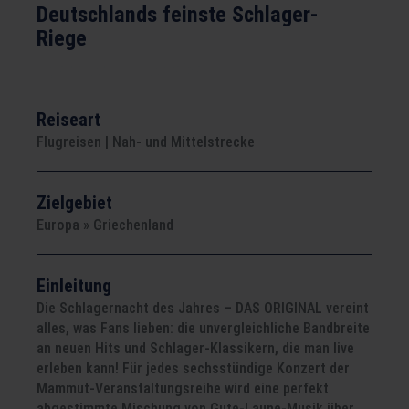
Deutschlands feinste Schlager-
Riege
Eigene An- und Abreise
Reiseart
Flugreisen | Nah- und Mittelstrecke
Zielgebiet
Europa » Griechenland
Einleitung
Die Schlagernacht des Jahres – DAS ORIGINAL vereint
alles, was Fans lieben: die unvergleichliche Bandbreite
an neuen Hits und Schlager-Klassikern, die man live
erleben kann! Für jedes sechsstündige Konzert der
Mammut-Veranstaltungsreihe wird eine perfekt
abgestimmte Mischung von Gute-Laune-Musik über