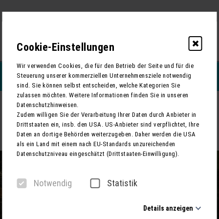
0
Cookie-Einstellungen
Wir verwenden Cookies, die für den Betrieb der Seite und für die
REISEFILTERN
Steuerung unserer kommerziellen Unternehmensziele notwendig
sind. Sie können selbst entscheiden, welche Kategorien Sie
zulassen möchten. Weitere Informationen finden Sie in unseren
Datenschutzhinweisen.
ZURÜCK
Zudem willigen Sie der Verarbeitung Ihrer Daten durch Anbieter in
Drittstaaten ein, insb. den USA. US-Anbieter sind verpflichtet, Ihre
Die Schlagernacht des Jahres 2026 – DAS ORIGINAL in Bremen
Daten an dortige Behörden weiterzugeben. Daher werden die USA
Deutschlands feinste Schlager-Riege
als ein Land mit einem nach EU-Standards unzureichenden
Datenschutzniveau eingeschätzt (Drittstaaten-Einwilligung).
Notwendig
Statistik
Details anzeigen