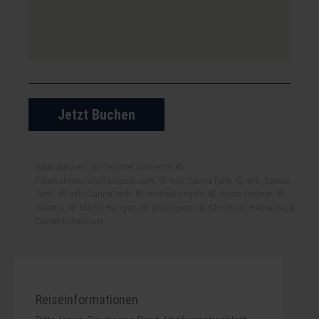
Jetzt Buchen
Bildnachweis: © Semmel Concerts, ©
Pixelschoen/shutterstock.com, © wfb_CarinaTank, © wfb_Carina-
Tank, © wfb/CarinaTank, © Michael Engels, © Andre Weimar, ©
Telamo, © Martin Hangen, © DieVolzens, © Christoph Hatheurer &
Daniel Scharinger
Reiseinformationen