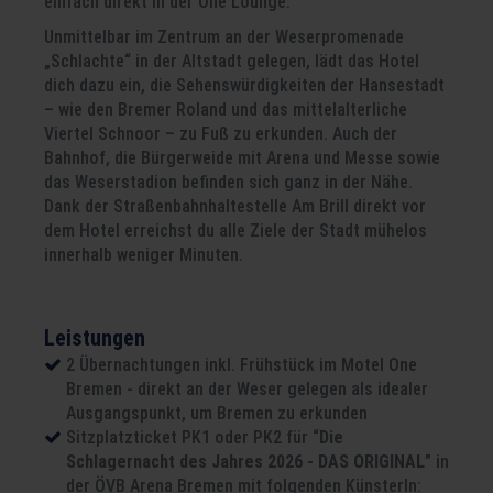
einfach direkt in der One Lounge.
Unmittelbar im Zentrum an der Weserpromenade
„Schlachte“ in der Altstadt gelegen, lädt das Hotel
dich dazu ein, die Sehenswürdigkeiten der Hansestadt
– wie den Bremer Roland und das mittelalterliche
Viertel Schnoor – zu Fuß zu erkunden. Auch der
Bahnhof, die Bürgerweide mit Arena und Messe sowie
das Weserstadion befinden sich ganz in der Nähe.
Dank der Straßenbahnhaltestelle Am Brill direkt vor
dem Hotel erreichst du alle Ziele der Stadt mühelos
innerhalb weniger Minuten.
Leistungen
2 Übernachtungen inkl. Frühstück im Motel One
Bremen - direkt an der Weser gelegen als idealer
Ausgangspunkt, um Bremen zu erkunden
Sitzplatzticket PK1 oder PK2 für “
Die
Schlagernacht des Jahres 2026 - DAS ORIGINAL
” in
der ÖVB Arena Bremen mit folgenden Künsterln: