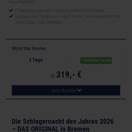
Reise-Highlights:
2 Übernachtungen inkl. Frühstück im Motel One Bremen
Sitzplatzticket Preisklasse 1 oder 2 für die “Die Schlagernacht des
Jahres 2026 - DAS ORIGINAL”
Citytax der Stadt Bremen
Motel One Bremen
3 Tage
1 möglicher Termin
319,- €
ab
Jetzt Buchen
Die Schlagernacht des Jahres 2026
– DAS ORIGINAL in Bremen