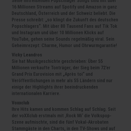
Seine mitreißenden Popschlager Songs sind mit über
16 Millionen Streams auf Spotify und Amazon in ganz
Deutschland, Österreich und der Schweiz beliebt. Die
Presse schreibt: „so klingt die Zukunft des deutschen
Popschlagers“. Mit über 80 Tausend Fans auf Tik Tok
und Instagram und über 10 Millionen Klicks auf
YouTube, gehen seine Sounds regelmäßig viral. Sein
Geheimrezept: Charme, Humor und Ohrwurmgarantie!
Vicky Leandros
Sie hat Musikgeschichte geschrieben: Über 55
Millionen verkaufte Tonträger, der Sieg beim 72’er
Grand Prix Eurovision mit „Après toi“ und
Veröffentlichungen in mehr als 55 Ländern sind nur
einige der Highlights ihrer beeindruckenden
internationalen Karriere.
Voxxclub
Ihre Hits kamen und kommen Schlag auf Schlag. Seit
der voXXclub erstmals mit ‚Rock Mi‘ die Volkspop-
Szene aufmischte, sind die fünf Vokal-Akrobaten
Stammgäste in den Charts, in den TV-Shows und auf