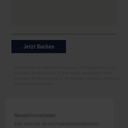
Jetzt Buchen
Bildnachweis: © André Rieu Productions, © Shutterstock.com, ©
André Rieu Productions BV, © www.medien.aachen.de/Andreas
Herrmann, © Marcel van Hoorn, © Kerststad Valkenburg, © Ground
Picture/Shutterstock.com
Reiseinformationen
Bitte lesen Sie dieses Produktinformationblatt,