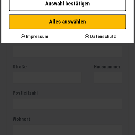
Notwendig
Auswahl bestätigen
Diese Cookies sind für den Betrieb der Seite unbedingt notwendig
und ermöglichen beispielsweise sicherheitsrelevante
Vorname
Funktionalitäten. Außerdem können wir mit dieser Art von Cookies
Alles auswählen
ebenfalls erkennen, ob Sie in Ihrem Profil eingeloggt bleiben
möchten, um Ihnen unsere Dienste bei einem erneuten Besuch
Impressum
Datenschutz
unserer Seite schneller zur Verfügung zu stellen.
Nachname
Statistik
Um unser Angebot und unsere Webseite weiter zu verbessern,
erfassen wir anonymisierte Daten für Statistiken und Analysen.
Mithilfe dieser Cookies können wir beispielsweise die
Straße
Hausnummer
Besucherzahlen und den Effekt bestimmter Seiten unseres Web-
Auftritts ermitteln und unsere Inhalte optimieren.
Postleitzahl
Wohnort