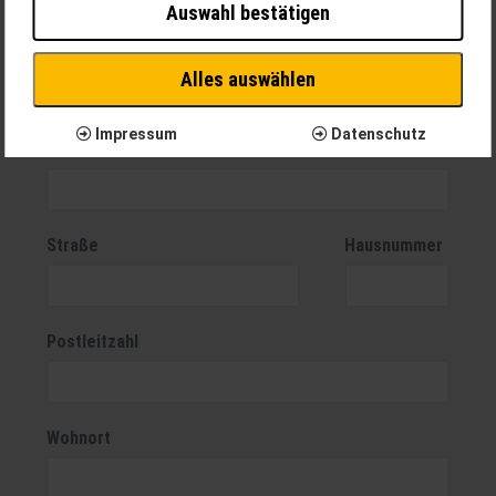
Notwendig
Auswahl bestätigen
Diese Cookies sind für den Betrieb der Seite unbedingt notwendig
und ermöglichen beispielsweise sicherheitsrelevante
Vorname
Funktionalitäten. Außerdem können wir mit dieser Art von Cookies
Alles auswählen
ebenfalls erkennen, ob Sie in Ihrem Profil eingeloggt bleiben
möchten, um Ihnen unsere Dienste bei einem erneuten Besuch
Impressum
Datenschutz
unserer Seite schneller zur Verfügung zu stellen.
Nachname
Statistik
Um unser Angebot und unsere Webseite weiter zu verbessern,
erfassen wir anonymisierte Daten für Statistiken und Analysen.
Mithilfe dieser Cookies können wir beispielsweise die
Straße
Hausnummer
Besucherzahlen und den Effekt bestimmter Seiten unseres Web-
Auftritts ermitteln und unsere Inhalte optimieren.
Postleitzahl
Wohnort