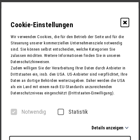
Cookie-Einstellungen
0
Wir verwenden Cookies, die für den Betrieb der Seite und für die
Steuerung unserer kommerziellen Unternehmensziele notwendig
sind. Sie können selbst entscheiden, welche Kategorien Sie
zulassen möchten. Weitere Informationen finden Sie in unseren
Datenschutzhinweisen.
1. Ihre Anfrage
Zudem willigen Sie der Verarbeitung Ihrer Daten durch Anbieter in
Drittstaaten ein, insb. den USA. US-Anbieter sind verpflichtet, Ihre
Daten an dortige Behörden weiterzugeben. Daher werden die USA
Sie haben Fragen zu dieser Reise?
Gerne stehen wir
als ein Land mit einem nach EU-Standards unzureichenden
Ihnen mit Rat und Tat zur Seite!
Datenschutzniveau eingeschätzt (Drittstaaten-Einwilligung).
Füllen Sie das folgende Formular aus und unsere
Reisespezialisten melden sich direkt bei Ihnen.
Notwendig
Statistik
Details anzeigen