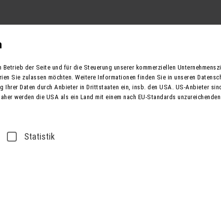
Reisekategorien
Reiseziele
Europa
Reisegut
n
n Betrieb der Seite und für die Steuerung unserer kommerziellen Unternehmensz
rien Sie zulassen möchten. Weitere Informationen finden Sie in unseren Datensc
 Ihrer Daten durch Anbieter in Drittstaaten ein, insb. den USA. US-Anbieter sind
Daher werden die USA als ein Land mit einem nach EU-Standards unzureichenden
2
TEILNEHMER
Statistik
1. Rechnungsadresse
Anrede