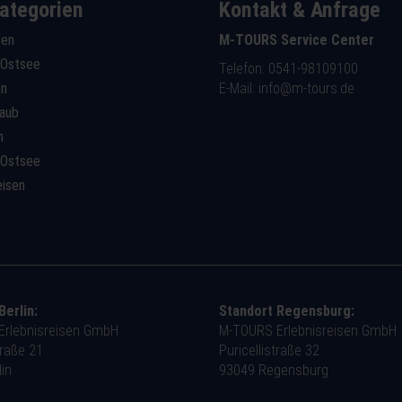
ategorien
Kontakt & Anfrage
sen
M-TOURS Service Center
 Ostsee
Telefon: 0541-98109100
en
E-Mail:
info@m-tours.de
laub
n
 Ostsee
eisen
Berlin:
Standort Regensburg:
rlebnisreisen GmbH
M-TOURS Erlebnisreisen GmbH
traße 21
Puricellistraße 32
in
93049 Regensburg