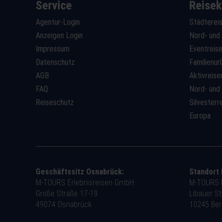
Service
Reisek
Agentur-Login
Städterei
Anzeigen Login
Nord- und
Impressum
Eventreis
Datenschutz
Familienur
AGB
Aktivreise
FAQ
Nord- und
Reiseschutz
Silvesterr
Europa
Geschäftssitz Osnabrück:
Standort 
M-TOURS Erlebnisreisen GmbH
M-TOURS E
Große Straße 17-19
Libauer S
49074 Osnabrück
10245 Berl