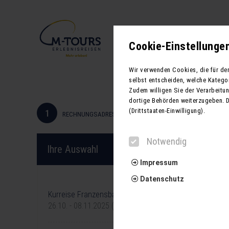
Neue Reisen
Cookie-Einstellunge
Wir verwenden Cookies, die für de
selbst entscheiden, welche Katego
Zudem willigen Sie der Verarbeitung
dortige Behörden weiterzugeben. 
(Drittstaaten-Einwilligung).
1
RECHNUNGSADRESSE
Notwendig
Ihre Auswahl
Impressum
Datenschutz
Ihre Reise
Kurreise Franzensbad
26.10. - 08.11.2025 (14 Tage)
Notwendig